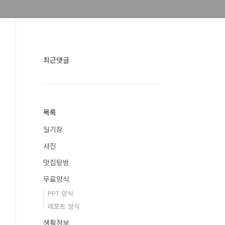
최근댓글
목록
일기장
사진
맛집탐방
무료양식
PPT 양식
레포트 양식
생활정보