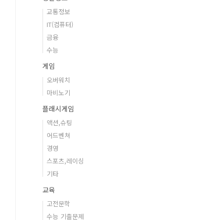
교통정보
IT(컴퓨터)
금융
수능
게임
오버워치
마비노기
플래시게임
액션,슈팅
어드벤쳐
경영
스포츠,레이싱
기타
교육
고전문학
수능 기출문제