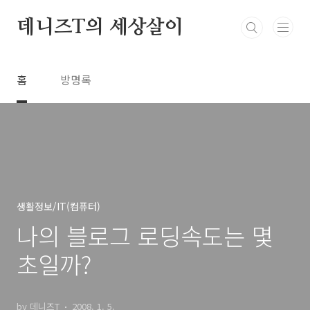
본문 바로가기
데니즈T의 세상살이
홈
방명록
생활정보/IT(컴퓨터)
나의 블로그 로딩속도는 몇
초일까?
by 데니즈T
2008. 1. 5.