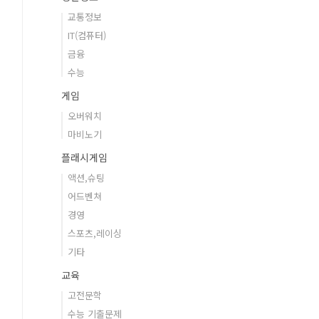
교통정보
IT(컴퓨터)
금융
수능
게임
오버워치
마비노기
플래시게임
액션,슈팅
어드벤쳐
경영
스포츠,레이싱
기타
교육
고전문학
수능 기출문제