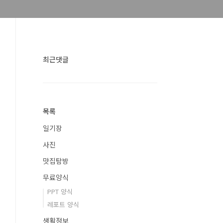
최근댓글
목록
일기장
사진
맛집탐방
무료양식
PPT 양식
레포트 양식
생활정보