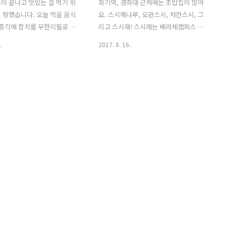
이 끝나고 맛있는 걸 먹기 위
회기역, 경희대 근처에는 초밥집이 많아
 향했습니다. 오늘 먹을 음식
요. 스시해나루, 오관스시, 차칸스시, 그
 종각에 참치를 무한리필로 먹
리고 스시래! 스시래는 베라체캠퍼스 골
 곳인 참치공방이 있다고해서
목에 있습니다. 보통 저녁에 가면 웨이팅
.
2017. 8. 16.
 참치공방은 종각역에서 그리
이 조금 있는데 비가 와서 그런지 웨이팅
곳에 위치해 있습니다. 종각역
이 없었어요. 스시래 내부는 좀 좁은 감이
 나와서 좌측의 골목으로 들어
있지만 깔끔합니다. 따로 테이블도 있습
공방이 바로 딱 나옵니다. 골목
니다. 넓은 곳을 원한다면 스시해나루 ㄱ
 참치공방도 허름할 줄 알았
ㄱ 하지만 스시래는 생연어초밥이 맛있기
공방 가게의 내부는 깔끔하더라
때문에 저는 스시래를 왔습니다. 안그래
무한리필을 28,000원에 먹을
도 좁은데 이것저것 인테리어 소품을 가
! 그 외 식사류로 초밥, 대구
져다놔서 더 좁아보이네요. 스시래 메뉴
 해물야끼우동, 회덮밥, 알밥을
입니다. 오늘의초밥은 10,000원, 생연어
습니다. 밖에 의자가 있는 걸
초밥은 13,000원입니다. 스시래에서 사
사람이 많으면 웨이팅도 있나
시미도 많이 드시더라구요. 회덮밥도 맛
는 깔끔하죠? 오픈된 공간도 있
있구요. 같이 나오는 샐러드(?)입니다. 안
도 있습니다. 넓기도 하고 룸 공
에 참치회가 숨어있어요 ㅎㅎ 개인 야채
 회식장소로 안성맞춤..
샐러드도 줍니다. 샐러드 성애자라 야채
샐러..