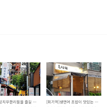
[종각역]참치무한리필을 즐길 수 있는 참치공방
[회기역]생연어 초밥이 맛있는 스시래