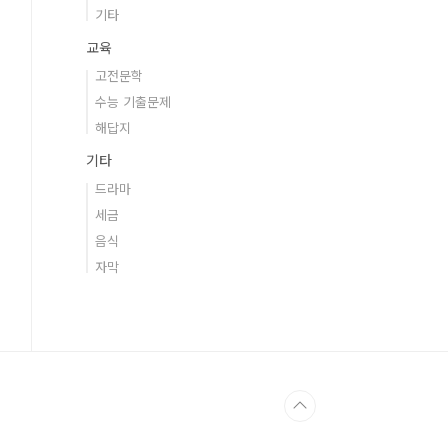
기타
교육
고전문학
수능 기출문제
해답지
기타
드라마
세금
음식
자막