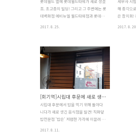
롯데월드 옆에 롯데월드타워가 새로 생겼
세무사 시험
죠. 초고층의 빌딩! 그리고 그 주변에는 롯
해 종각으로
데백화점 에비뉴엘 월드타워점과 롯데월
은 참치회!
드몰이 있습니다. 롯데월드타워... 정말
을 수 있는
2017. 8. 25.
2017. 8. 20
높습니다. 말그대로 마천루 주변 공원도
왔습니다!!
조성이 잘 되어있습니다. ㅎㅎ 오늘 저녁
멀지 않은 
식사를 하기 위해 들린 곳은 테이스팅룸!
3번 출구로
한식과 퓨전시킨 양식을 먹을 수 있는 곳
가면 참치 
입니다. 운이 좋게도 창가쪽 자리에 앉게
이 허름해서
되었어요. 밤이 되면 진짜 이뻐요. 테이스
는데 참치
팅룸의 메뉴입니다. 제일 인기 있는 메뉴
구요. 참치
는 시금치 플랫 브레드이구요. 그 다음으
수 있습니다
로는 라자냐, 쭈꾸미 스파게티, 곱창 잠발
탕, 알탕,
[회기역]시립대 후문에 새로 생긴 직화덮밥전문점 밥은
라야입니다. 빵 위에 시금치가 올려져 있
판매하고 있
고 토마토와 치즈 시즈닝으로 마무리! 짭
로 봐서는 
시립대 후문에서 밥을 먹기 위해 돌아다
쪼름하지만 달콤한 맛이 나는 조화로운
봐요. 내부
니다가 새로 생긴 음식점을 발견! 직화덮
맛! 사진으로 보면 양이 많아 보이지 않는
고 룸 공간
밥전문점 '밥은' 저렴한 가격에 이끌려 들
데 실제로 보면 거대합니다. 시금치 ..
간이 있어서
어갔습니다. 내부는 깔끔합니다. 앤틱한
2017. 8. 11.
시계로 포인트를 주었네요. 정각이 되면