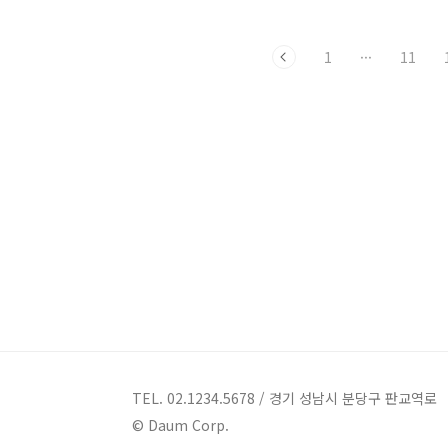
시계가 울리더라구요. 밥먹다가 깜짝쓰
자리는 좀 협소한 편입니다. ㅎㅎㅎ 그래
1
···
11
도 넓직한 테이블이 아닌 2인용 테이블이
라 혼자 먹기에는 부담없어요. 레일 조명
으로 세심하게 인테리어에 신경 썼더라구
요. 시립대 주변의 밥집들은 오래된 곳이
많아서 내부가 좀 지저분한 곳이 많은데
이곳은 깔끔하고 청결해서 좋습니다. 메
뉴입니다. 제육직화덮밥 4,500원 돼지숙
주덮밥 4,500원 쭈꾸비숙주덮밥 5,500원
이외에 스팸마요덮밥, 참치마요덮밥, 그
리고 사이드 메뉴가 있어요. 저는 돼지숙
주덮밥을 시켰습니다. 그리고 레드락 생
맥..
TEL. 02.1234.5678 / 경기 성남시 분당구 판교역로
© Daum Corp.