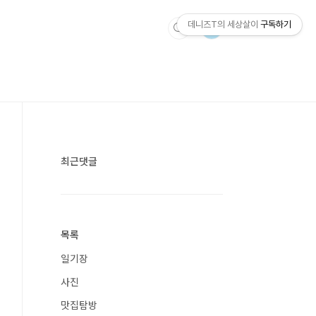
데니즈T의 세상살이
구독하기
최근댓글
목록
일기장
사진
맛집탐방