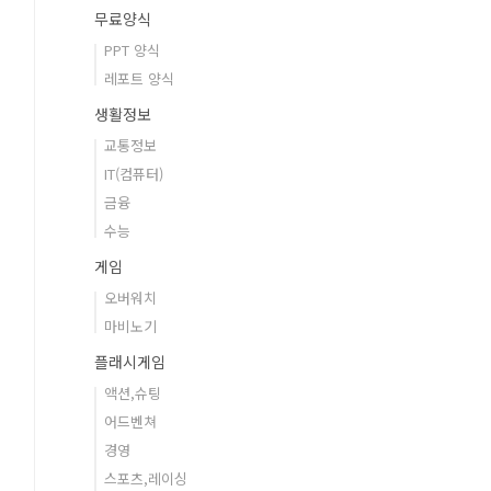
무료양식
PPT 양식
레포트 양식
생활정보
교통정보
IT(컴퓨터)
금융
수능
게임
오버워치
마비노기
플래시게임
액션,슈팅
어드벤쳐
경영
스포츠,레이싱