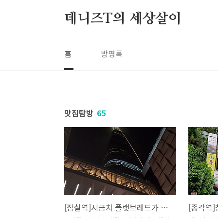
본문 바로가기
데니즈T의 세상살이
홈
방명록
맛집탐방
65
[잠실역]시금치 플랫브레드가 맛있는 테이스팅룸